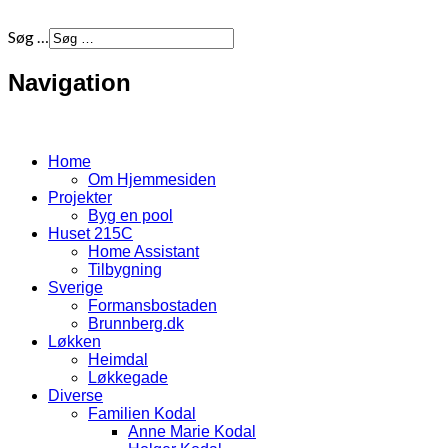
Søg …
Navigation
Home
Om Hjemmesiden
Projekter
Byg en pool
Huset 215C
Home Assistant
Tilbygning
Sverige
Formansbostaden
Brunnberg.dk
Løkken
Heimdal
Løkkegade
Diverse
Familien Kodal
Anne Marie Kodal