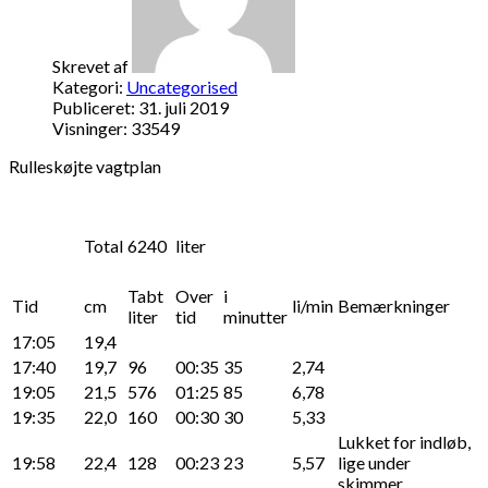
Skrevet af
Kategori:
Uncategorised
Publiceret: 31. juli 2019
Visninger: 33549
Rulleskøjte vagtplan
Total
6240
liter
Tabt
Over
i
Tid
cm
li/min
Bemærkninger
liter
tid
minutter
17:05
19,4
17:40
19,7
96
00:35
35
2,74
19:05
21,5
576
01:25
85
6,78
19:35
22,0
160
00:30
30
5,33
Lukket for indløb,
19:58
22,4
128
00:23
23
5,57
lige under
skimmer