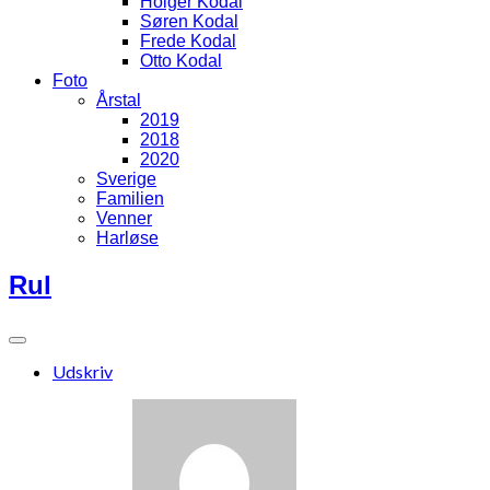
Holger Kodal
Søren Kodal
Frede Kodal
Otto Kodal
Foto
Årstal
2019
2018
2020
Sverige
Familien
Venner
Harløse
Rul
Udskriv