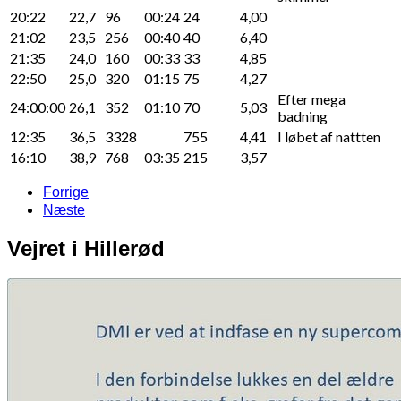
20:22
22,7
96
00:24
24
4,00
21:02
23,5
256
00:40
40
6,40
21:35
24,0
160
00:33
33
4,85
22:50
25,0
320
01:15
75
4,27
Efter mega
24:00:00
26,1
352
01:10
70
5,03
badning
12:35
36,5
3328
755
4,41
I løbet af nattten
16:10
38,9
768
03:35
215
3,57
Forrige
Næste
Vejret i Hillerød