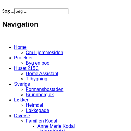
Søg …
Navigation
Home
Om Hjemmesiden
Projekter
Byg en pool
Huset 215C
Home Assistant
Tilbygning
Sverige
Formansbostaden
Brunnberg.dk
Løkken
Heimdal
Løkkegade
Diverse
Familien Kodal
Anne Marie Kodal