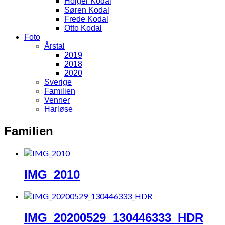
Holger Kodal
Søren Kodal
Frede Kodal
Otto Kodal
Foto
Årstal
2019
2018
2020
Sverige
Familien
Venner
Harløse
Familien
IMG_2010
IMG_20200529_130446333_HDR