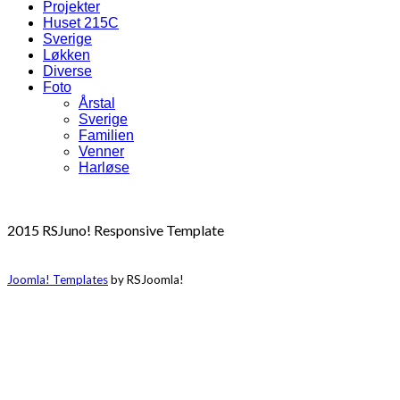
Projekter
Huset 215C
Sverige
Løkken
Diverse
Foto
Årstal
Sverige
Familien
Venner
Harløse
2015 RSJuno! Responsive Template
Joomla! Templates
by RSJoomla!