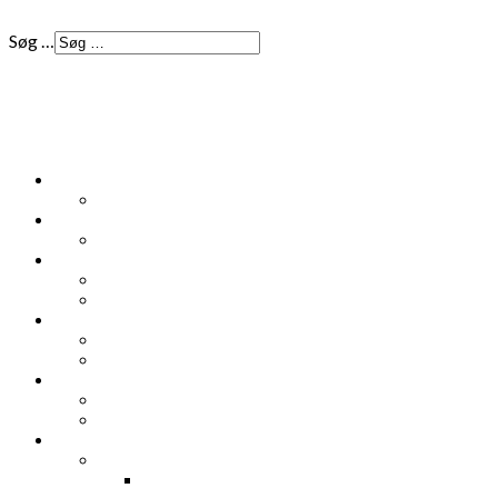
Søg …