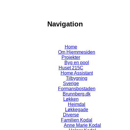
Navigation
Home
Om Hjemmesiden
Projekter
Byg en pool
Huset 215C
Home Assistant
Tilbygning
Sverige
Formansbostaden
Brunnberg.dk
Løkken
Heimdal
Løkkegade
Diverse
Familien Kodal
Anne Marie Kodal