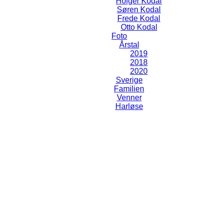
Holger Kodal
Søren Kodal
Frede Kodal
Otto Kodal
Foto
Årstal
2019
2018
2020
Sverige
Familien
Venner
Harløse