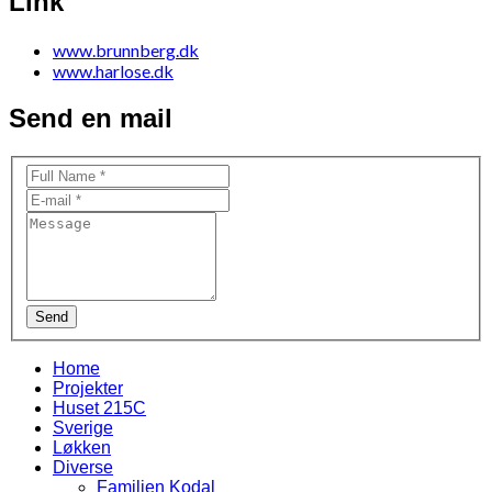
Link
www.brunnberg.dk
www.harlose.dk
Send en mail
Send
Home
Projekter
Huset 215C
Sverige
Løkken
Diverse
Familien Kodal