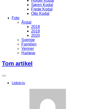
Holger Kodal
Søren Kodal
Frede Kodal
Otto Kodal
Foto
Årstal
2019
2018
2020
Sverige
Familien
Venner
Harløse
Tom artikel
Udskriv