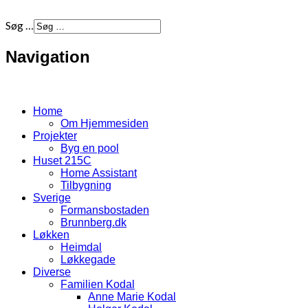
Søg …
Navigation
Home
Om Hjemmesiden
Projekter
Byg en pool
Huset 215C
Home Assistant
Tilbygning
Sverige
Formansbostaden
Brunnberg.dk
Løkken
Heimdal
Løkkegade
Diverse
Familien Kodal
Anne Marie Kodal