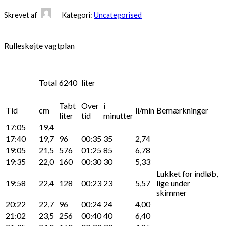
Skrevet af
Kategori:
Uncategorised
Publiceret: 31. juli 2019
Visninger: 33556
Rulleskøjte vagtplan
Total
6240
liter
Tabt
Over
i
Tid
cm
li/min
Bemærkninger
liter
tid
minutter
17:05
19,4
17:40
19,7
96
00:35
35
2,74
19:05
21,5
576
01:25
85
6,78
19:35
22,0
160
00:30
30
5,33
Lukket for indløb,
19:58
22,4
128
00:23
23
5,57
lige under
skimmer
20:22
22,7
96
00:24
24
4,00
21:02
23,5
256
00:40
40
6,40