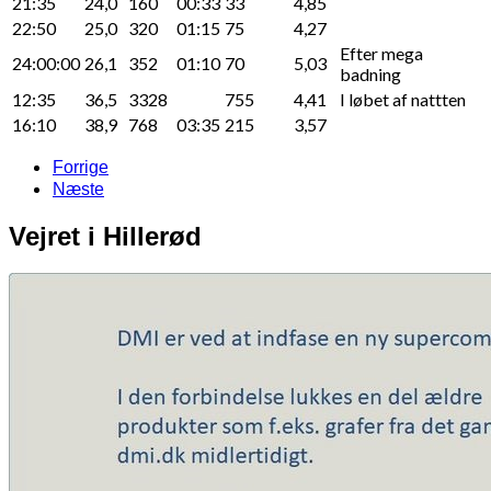
21:35
24,0
160
00:33
33
4,85
22:50
25,0
320
01:15
75
4,27
Efter mega
24:00:00
26,1
352
01:10
70
5,03
badning
12:35
36,5
3328
755
4,41
I løbet af nattten
16:10
38,9
768
03:35
215
3,57
Forrige
Næste
Vejret i Hillerød