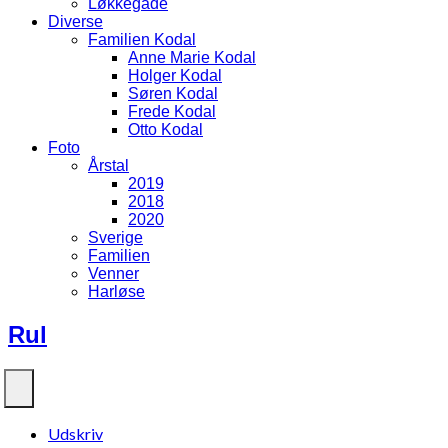
Løkkegade
Diverse
Familien Kodal
Anne Marie Kodal
Holger Kodal
Søren Kodal
Frede Kodal
Otto Kodal
Foto
Årstal
2019
2018
2020
Sverige
Familien
Venner
Harløse
Rul
Udskriv