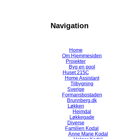
Navigation
Home
Om Hjemmesiden
Projekter
Byg en pool
Huset 215C
Home Assistant
Tilbygning
Sverige
Formansbostaden
Brunnberg.dk
Løkken
Heimdal
Løkkegade
Diverse
Familien Kodal
Anne Marie Kodal