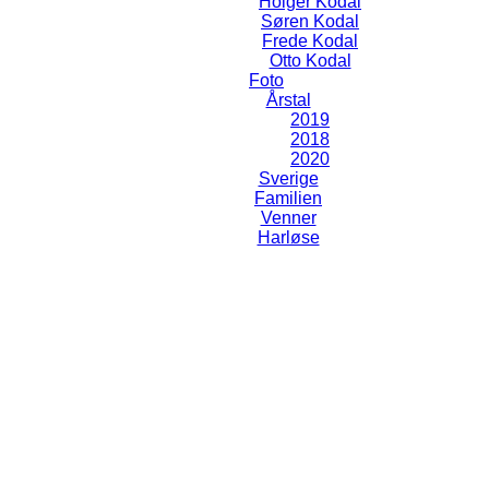
Holger Kodal
Søren Kodal
Frede Kodal
Otto Kodal
Foto
Årstal
2019
2018
2020
Sverige
Familien
Venner
Harløse