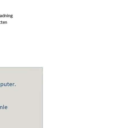
adning
tten