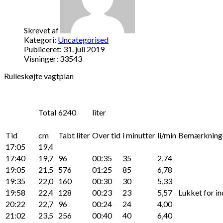
Skrevet af
Kategori:
Uncategorised
Publiceret: 31. juli 2019
Visninger: 33543
Rulleskøjte vagtplan
Total
6240
liter
Tid
cm
Tabt liter
Over tid
i minutter
li/min
Bemærkning
17:05
19,4
17:40
19,7
96
00:35
35
2,74
19:05
21,5
576
01:25
85
6,78
19:35
22,0
160
00:30
30
5,33
19:58
22,4
128
00:23
23
5,57
Lukket for in
20:22
22,7
96
00:24
24
4,00
21:02
23,5
256
00:40
40
6,40