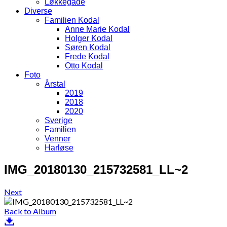
Løkkegade
Diverse
Familien Kodal
Anne Marie Kodal
Holger Kodal
Søren Kodal
Frede Kodal
Otto Kodal
Foto
Årstal
2019
2018
2020
Sverige
Familien
Venner
Harløse
IMG_20180130_215732581_LL~2
Next
Back to Album