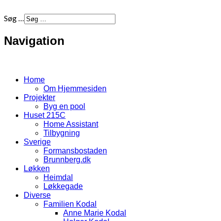
Søg …
Navigation
Home
Om Hjemmesiden
Projekter
Byg en pool
Huset 215C
Home Assistant
Tilbygning
Sverige
Formansbostaden
Brunnberg.dk
Løkken
Heimdal
Løkkegade
Diverse
Familien Kodal
Anne Marie Kodal