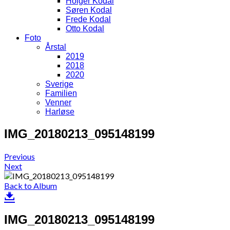
Holger Kodal
Søren Kodal
Frede Kodal
Otto Kodal
Foto
Årstal
2019
2018
2020
Sverige
Familien
Venner
Harløse
IMG_20180213_095148199
Previous
Next
Back to Album
IMG_20180213_095148199