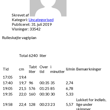
Skrevet af
Kategori:
Uncategorised
Publiceret: 31. juli 2019
Visninger: 33542
Rulleskøjte vagtplan
Total
6240
liter
Tabt
Over
i
Tid
cm
li/min
Bemærkninger
liter
tid
minutter
17:05
19,4
17:40
19,7
96
00:35
35
2,74
19:05
21,5
576
01:25
85
6,78
19:35
22,0
160
00:30
30
5,33
Lukket for indløb,
19:58
22,4
128
00:23
23
5,57
lige under
skimmer