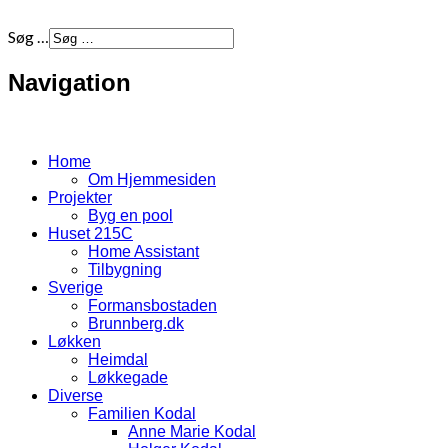
Søg …
Navigation
Home
Om Hjemmesiden
Projekter
Byg en pool
Huset 215C
Home Assistant
Tilbygning
Sverige
Formansbostaden
Brunnberg.dk
Løkken
Heimdal
Løkkegade
Diverse
Familien Kodal
Anne Marie Kodal