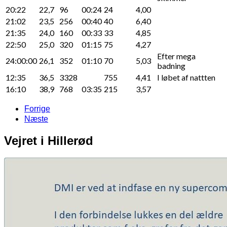
20:22
22,7
96
00:24
24
4,00
21:02
23,5
256
00:40
40
6,40
21:35
24,0
160
00:33
33
4,85
22:50
25,0
320
01:15
75
4,27
Efter mega
24:00:00
26,1
352
01:10
70
5,03
badning
12:35
36,5
3328
755
4,41
I løbet af nattten
16:10
38,9
768
03:35
215
3,57
Forrige
Næste
Vejret i Hillerød