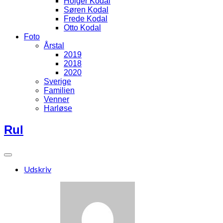
Holger Kodal
Søren Kodal
Frede Kodal
Otto Kodal
Foto
Årstal
2019
2018
2020
Sverige
Familien
Venner
Harløse
Rul
Udskriv