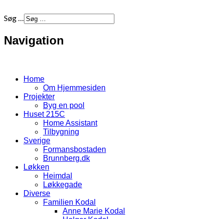
Søg …
Navigation
Home
Om Hjemmesiden
Projekter
Byg en pool
Huset 215C
Home Assistant
Tilbygning
Sverige
Formansbostaden
Brunnberg.dk
Løkken
Heimdal
Løkkegade
Diverse
Familien Kodal
Anne Marie Kodal