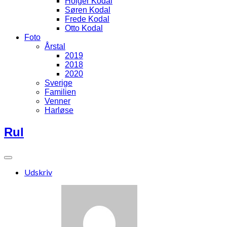
Holger Kodal
Søren Kodal
Frede Kodal
Otto Kodal
Foto
Årstal
2019
2018
2020
Sverige
Familien
Venner
Harløse
Rul
Udskriv