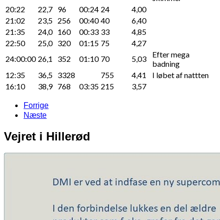
20:22
22,7
96
00:24
24
4,00
21:02
23,5
256
00:40
40
6,40
21:35
24,0
160
00:33
33
4,85
22:50
25,0
320
01:15
75
4,27
Efter mega
24:00:00
26,1
352
01:10
70
5,03
badning
12:35
36,5
3328
755
4,41
I løbet af nattten
16:10
38,9
768
03:35
215
3,57
Forrige
Næste
Vejret i Hillerød