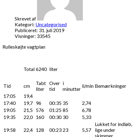
Skrevet af
Kategori:
Uncategorised
Publiceret: 31. juli 2019
Visninger: 33545
Rulleskøjte vagtplan
Total
6240
liter
Tabt
Over
i
Tid
cm
li/min
Bemærkninger
liter
tid
minutter
17:05
19,4
17:40
19,7
96
00:35
35
2,74
19:05
21,5
576
01:25
85
6,78
19:35
22,0
160
00:30
30
5,33
Lukket for indløb,
19:58
22,4
128
00:23
23
5,57
lige under
skimmer