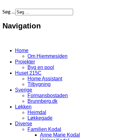
Søg …
Navigation
Home
Om Hjemmesiden
Projekter
Byg en pool
Huset 215C
Home Assistant
Tilbygning
Sverige
Formansbostaden
Brunnberg.dk
Løkken
Heimdal
Løkkegade
Diverse
Familien Kodal
Anne Marie Kodal