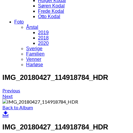
Holger Kodal
Søren Kodal
Frede Kodal
Otto Kodal
Foto
Årstal
2019
2018
2020
Sverige
Familien
Venner
Harløse
IMG_20180427_114918784_HDR
Previous
Next
Back to Album
IMG_20180427_114918784_HDR